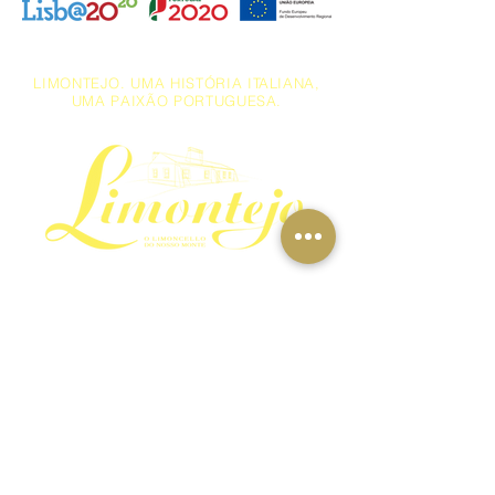
LIMONTEJO. UMA HISTÓRIA ITALIANA,
UMA PAIXÃO PORTUGUESA.
Seja responsável. Beba com moderação.
email: info@limontejo.com
Termos e Condições da Loja Online
Privacidade e Proteção
de Dados Pessoais
Política de Cookies
Política de Processamento
da