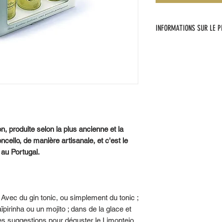
INFORMATIONS SUR LE P
Limoncello :
Issu d'une recette ancestral
limoncello est élaboré en fa
l'alcool, en y incorporant av
emblématique de Naples à tr
conteste l'un des produits it
Nom:
on, produite selon la plus ancienne et la
Liqueur de citron.
oncello, de manière artisanale, et c'est le
Teneur en alcool :
 au Portugal.
(% vol.) 30%
Ingrédients:
Alcool, eau, citrons, sucre.
l. Avec du gin tonic, ou simplement du tonic ;
irinha ou un mojito ; dans de la glace et
Conditions de stockage :
ques suggestions pour déguster le Limontejo.