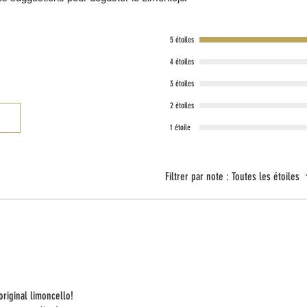
Ne pas conserver dans des en
lumière directe du soleil.
5 étoiles
Conditions d'utilisation :
Prêt à consommer. À déguste
4 étoiles
3 étoiles
2 étoiles
1 étoile
Filtrer par note :
Toutes les étoiles
riginal limoncello!