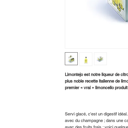
Limontejo est notre liqueur de citr
plus noble recette italienne de lim
premier « vrai » limoncello produit
Servi glacé, c'est un digestif idéa
avec du champagne ; dans une caïp
avec des fruits frais : voici quel