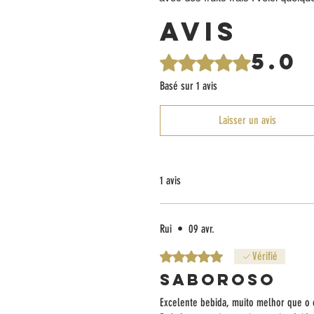
Avis
5.0
Noté 5 sur 5.
Basé sur 1 avis
Laisser un avis
1 avis
Rui
•
09 avr.
Noté 5 sur 5.
Vérifié
Saboroso
Excelente bebida, muito melhor que o o