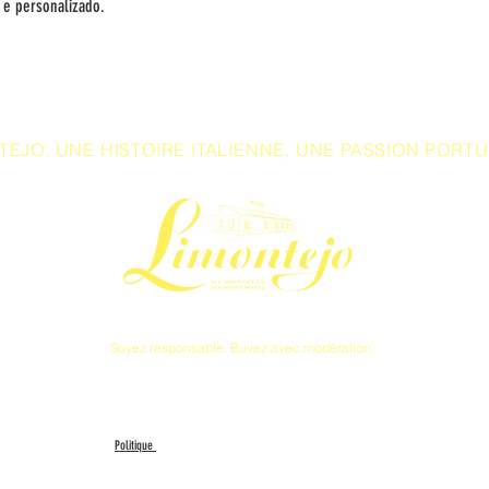
 e personalizado.
TEJO. UNE HISTOIRE ITALIENNE, UNE PASSION PORTU
Soyez responsable. Buvez avec modération.
boutique en
Politique
de traitement
Pai
Commande
et transport
des données
de retours
et de remboursements
Politique
s