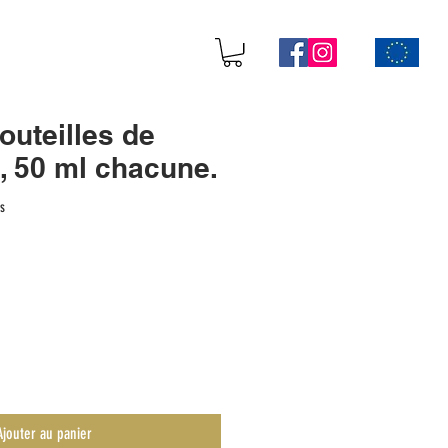
outeilles de
, 50 ml chacune.
sur cinq étoiles selon 1 avis
is
Ajouter au panier