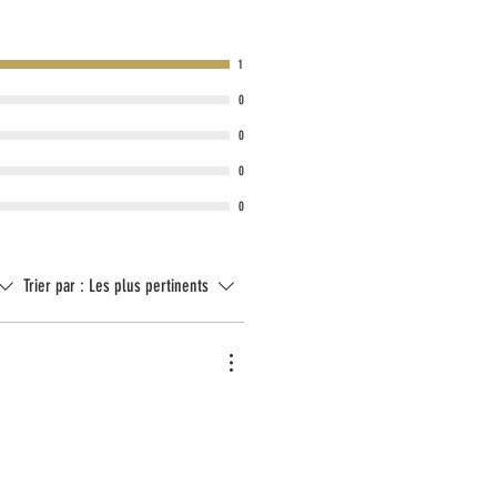
droits à températures élevées et à l'abri de la
1
r de préférence frais.
0
0
0
0
Trier par :
Les plus pertinents