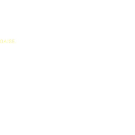
GAISE.
ement
sécurisé