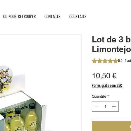
OU NOUS RETROUVER
CONTACTS
COCKTAILS
Lot de 3 b
Limontejo
La note est de 5.0 
5.0 | 1 av
Prix
10,50 €
Portes grátis com 25€
Quantité
*