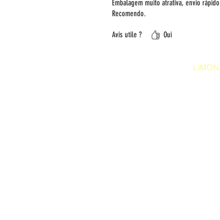
Embalagem muito atrativa, envio rápido
Recomendo.
Avis utile ?
Oui
LIMON
Conditions générales de la 
ligne
Confidentialité et protection
personnelles
Politique relative aux cookie