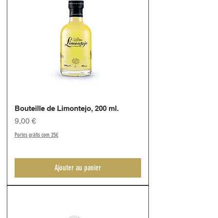
Bouteille de Limontejo, 200 ml.
Prix
9,00 €
Portes grátis com 25€
Ajouter au panier