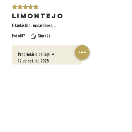
Rated 5 out of 5 stars.
LIMONTEJO
É fantástico, maravilhoso ...
Foi útil?
Sim (2)
Proprietário da loja
•
12 de set. de 2025
Clara ;) Você realmente é de parte
e sempre torceu pelo nosso
limoncello desde o início! Muito,
muito obrigado
LIMONTEJO. UMA HISTÓRIA ITALIANA,
UMA PAIXÃO PORTUGUESA.