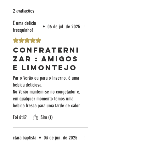
2 avaliações
É uma delícia
•
06 de jul. de 2025
fresquinho!
Rated 5 out of 5 stars.
Confraterni
zar : Amigos
e Limontejo
Par o Verão ou para o Inverno, é uma
bebida deliciosa.
No Verão mantem-se no congelador e,
em qualquer momento temos uma
bebida fresca para uma tarde de calor
( mas atenção aos graus, do calor e da
Foi útil?
Sim (1)
bebida).
A compra online é muito fácil e rápida.
clara baptista
•
03 de jun. de 2025