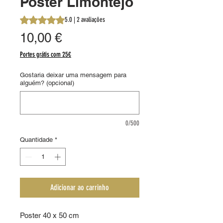
Poster Limontejo
A classificação é 5.0 de 5 estrelas com base em 2 avalia
5.0 | 2 avaliações
Preço
10,00 €
Portes grátis com 25€
Gostaria deixar uma mensagem para
alguém? (opcional)
0/500
Quantidade
*
Adicionar ao carrinho
Poster 40 x 50 cm