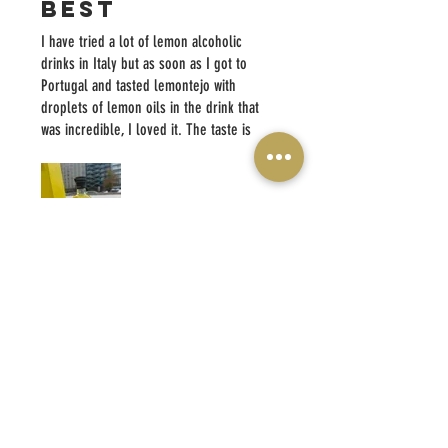
best
I have tried a lot of lemon alcoholic
drinks in Italy but as soon as I got to
Portugal and tasted lemontejo with
droplets of lemon oils in the drink that
was incredible, I loved it. The taste is
the best I have had so so far
¿Te resultó útil?
Sí
LIMONTEJO. UNA HISTORIA ITALIANA,
UNA PASIÓN PORTUGUESA.