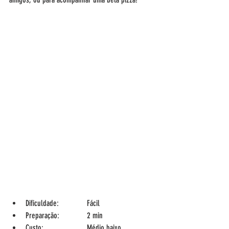
Dificuldade:       	Fácil
Preparação:       	2 min
Custo:  		Médio baixo