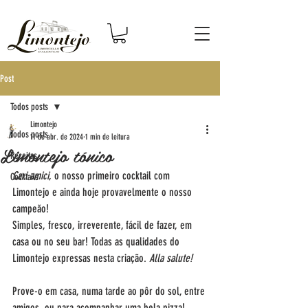
Post
Todos posts
Limontejo
Todos posts
11 de abr. de 2024
1 min de leitura
Limontejo tónico
Receitas
Cari amici
, o nosso primeiro cocktail com 
Cocktails
Limontejo e ainda hoje provavelmente o nosso 
campeão!
Simples, fresco, irreverente, fácil de fazer, em 
casa ou no seu bar! Todas as qualidades do 
Limontejo expressas nesta criação. 
Alla salute!
Prove-o em casa, numa tarde ao pôr do sol, entre 
amigos, ou para acompanhar uma bela pizza!