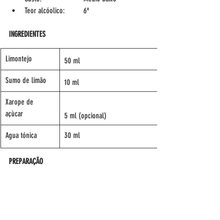
Teor alcóolico:	6º
INGREDIENTES 
Limontejo
50 ml
Sumo de limão
10 ml
Xarope de 
açùcar 
5 ml (opcional)
Agua tónica
30 ml
PREPARAÇÃO